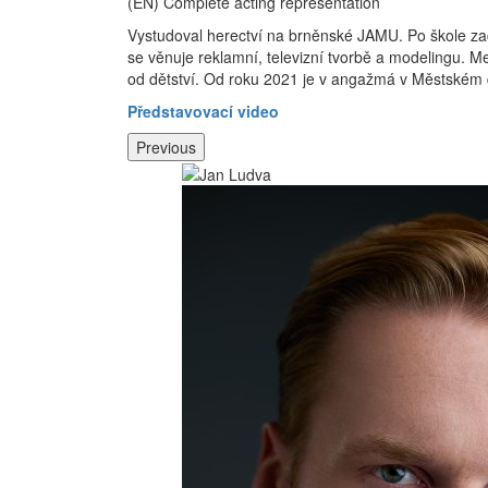
(EN) Complete acting representation
Vystudoval herectví na brněnské JAMU. Po škole zač
se věnuje reklamní, televizní tvorbě a modelingu. Mez
od dětství. Od roku 2021 je v angažmá v Městském 
Představovací video
Previous