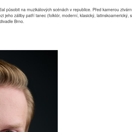
al působit na muzikálových scénách v republice. Před kamerou ztvárnil
i jeho záliby patří tanec (folklór, moderní, klasický, latinskoamerický,
divadle Brno.