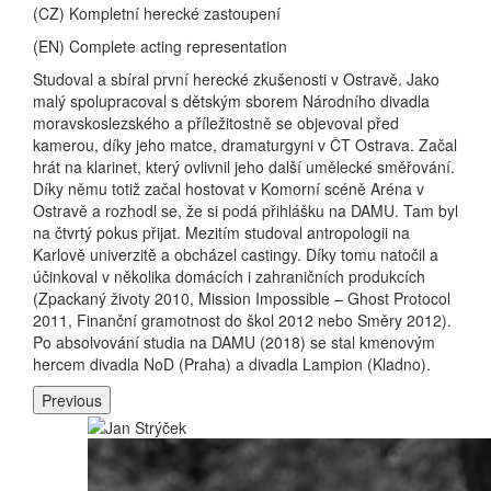
(CZ) Kompletní herecké zastoupení
(EN) Complete acting representation
Studoval a sbíral první herecké zkušenosti v Ostravě. Jako
malý spolupracoval s dětským sborem Národního divadla
moravskoslezského a příležitostně se objevoval před
kamerou, díky jeho matce, dramaturgyni v ČT Ostrava. Začal
hrát na klarinet, který ovlivnil jeho další umělecké směřování.
Díky němu totiž začal hostovat v Komorní scéně Aréna v
Ostravě a rozhodl se, že si podá přihlášku na DAMU. Tam byl
na čtvrtý pokus přijat. Mezitím studoval antropologii na
Karlově univerzitě a obcházel castingy. Díky tomu natočil a
účinkoval v několika domácích i zahraničních produkcích
(Zpackaný životy 2010, Mission Impossible – Ghost Protocol
2011, Finanční gramotnost do škol 2012 nebo Směry 2012).
Po absolvování studia na DAMU (2018) se stal kmenovým
hercem divadla NoD (Praha) a divadla Lampion (Kladno).
Previous