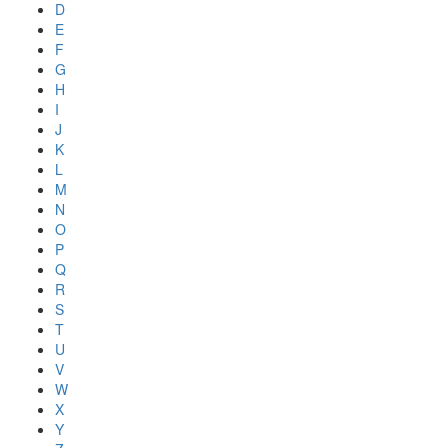
D
E
F
G
H
I
J
K
L
M
N
O
P
Q
R
S
T
U
V
W
X
Y