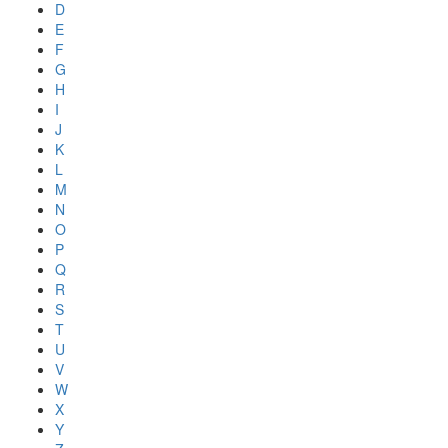
D
E
F
G
H
I
J
K
L
M
N
O
P
Q
R
S
T
U
V
W
X
Y