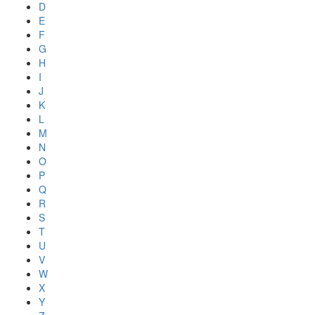
D
E
F
G
H
I
J
K
L
M
N
O
P
Q
R
S
T
U
V
W
X
Y