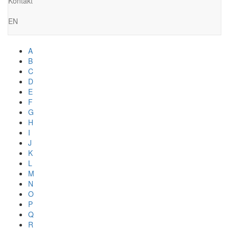
Kontakt
EN
A
B
C
D
E
F
G
H
I
J
K
L
M
N
O
P
Q
R