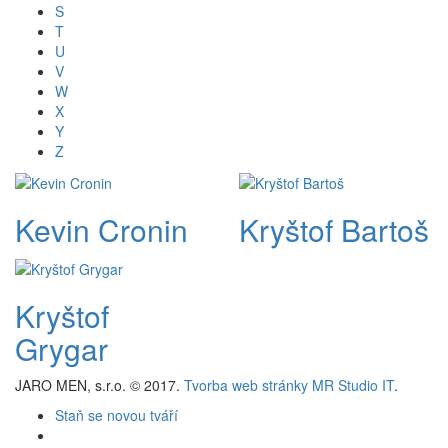
S
T
U
V
W
X
Y
Z
Kevin Cronin
Kryštof Bartoš
Kryštof
Grygar
JARO MEN, s.r.o. © 2017.
Tvorba web stránky MR Studio IT
.
Staň se novou tváří