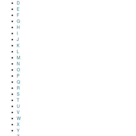
D
E
F
G
H
I
J
K
L
M
N
O
P
Q
R
S
T
U
V
W
X
Y